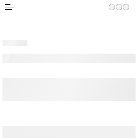
Startseite
zurück zur Übersicht
Stylische Stadtvilla in San
Fernando de Maspalomas