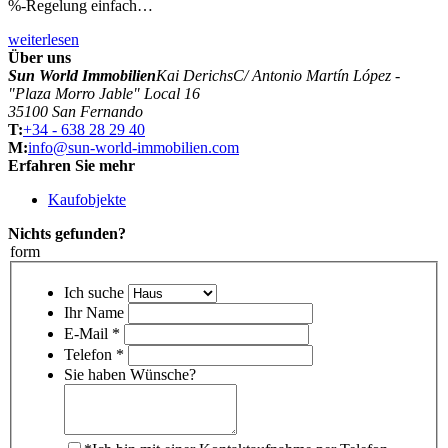
%-Regelung einfach…
weiterlesen
Über uns
Sun World Immobilien
Kai Derichs
C/ Antonio Martín López -
"Plaza Morro Jable" Local 16
35100 San Fernando
T:
+34 - 638 28 29 40
M:
info@sun-world-immobilien.com
Erfahren Sie mehr
Kaufobjekte
Nichts gefunden?
form
Ich suche
Ihr Name
E-Mail *
Telefon *
Sie haben Wünsche?