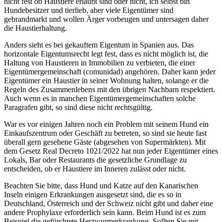
nicht fest ob Haustiere erlaubt sind oder nicht, ich selbst bin
Hundebesitzer und tierlieb, aber viele Eigentümer sind
gebrandmarkt und wollen Ärger vorbeugen und untersagen daher
die Haustierhaltung.
Anders sieht es bei gekauftem Eigentum in Spanien aus. Das
horizontale Eigentumsrecht legt fest, dass es nicht möglich ist, die
Haltung von Haustieren in Immobilien zu verbieten, die einer
Eigentümergemeinschaft (comunidad) angehören. Daher kann jeder
Eigentümer ein Haustier in seiner Wohnung halten, solange er die
Regeln des Zusammenlebens mit den übrigen Nachbarn respektiert.
Auch wenn es in manchen Eigentümergemeinschaften solche
Paragrafen gibt, so sind diese nicht rechtsgültig.
War es vor einigen Jahren noch ein Problem mit seinem Hund ein
Einkaufszentrum oder Geschäft zu betreten, so sind sie heute fast
überall gern gesehene Gäste (abgesehen von Supermärkten). Mit
dem Gesetz Real Decreto 1021/2022 hat nun jeder Eigentümer eines
Lokals, Bar oder Restaurants die gesetzliche Grundlage zu
entscheiden, ob er Haustiere im Inneren zulässt oder nicht.
Beachten Sie bitte, dass Hund und Katze auf den Kanarischen
Inseln einigen Erkrankungen ausgesetzt sind, die es so in
Deutschland, Österreich und der Schweiz nicht gibt und daher eine
andere Prophylaxe erforderlich sein kann. Beim Hund ist es zum
Beispiel die gefürchtete Herzwurmerkrankung. Sollten Sie mit