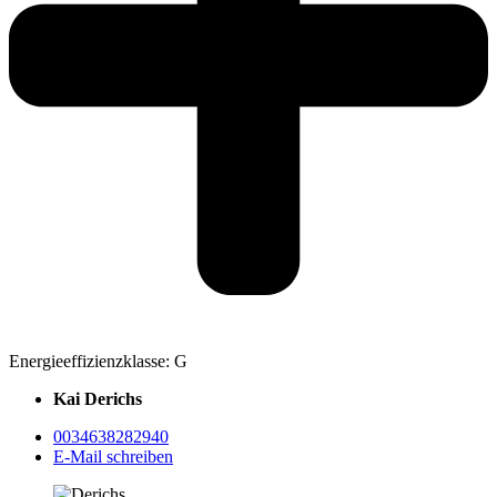
Energieeffizienzklasse: G
Kai Derichs
0034638282940
E-Mail schreiben