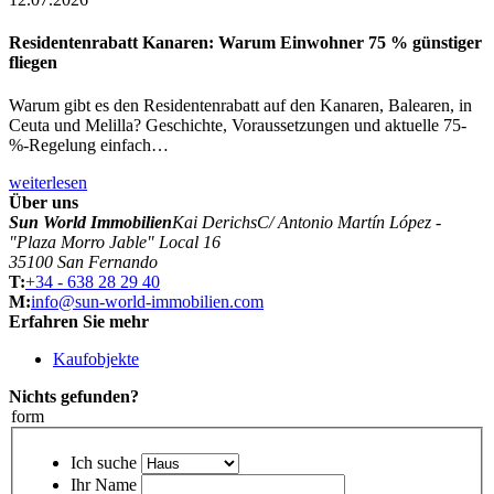
Residentenrabatt Kanaren: Warum Einwohner 75 % günstiger
fliegen
Warum gibt es den Residentenrabatt auf den Kanaren, Balearen, in
Ceuta und Melilla? Geschichte, Voraussetzungen und aktuelle 75-
%-Regelung einfach…
weiterlesen
Über uns
Sun World Immobilien
Kai Derichs
C/ Antonio Martín López -
"Plaza Morro Jable" Local 16
35100 San Fernando
T:
+34 - 638 28 29 40
M:
info@sun-world-immobilien.com
Erfahren Sie mehr
Kaufobjekte
Nichts gefunden?
form
Ich suche
Ihr Name