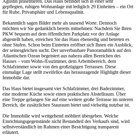
Agustín präsentieren. Das Haus befindet sich in einer sehr
gepflegten, ruhigen Wohnanlage mit lediglich 29 Einheiten – ein Ort
für Ruhe, Privatsphäre und Lebensqualität.
Bekanntlich sagen Bilder mehr als tausend Worte. Dennoch
möchten wir Sie gedanklich bereits mitnehmen: Nachdem Sie Ihren
PKW bequem auf dem öffentlichen Parkplatz vor der Anlage
abgestellt haben, erreichen Sie das Haus ebenerdig und betreten es
ohne Stufen. Schon beim Eintreten eröffnet sich Ihnen ein Ausblick,
der seinesgleichen sucht. Der unverbaubare Panoramablick auf den
Atlantischen Ozean begeistert aus nahezu allen Bereichen des
Hauses – vom Wohn-/Esszimmer, dem Arbeitsbereich, dem
Schlafzimmer sowie von den großzügigen Terrassen. Diese
einmalige Lage stellt zweifellos das herausragende Highlight dieser
Immobilie dar.
Das Haus bietet insgesamt vier Schlafzimmer, drei Badezimmer,
eine moderne Küche sowie einen praktischen Abstellraum. Über
eine Treppe gelangen Sie auf eine weitere große Terrasse im unteren
Bereich, die zusätzlichen Stauraum bietet und vielseitig nutzbar ist.
Die Immobilie wird weitgehend möbliert übergeben. Welche
Einrichtungsgegenstände nicht Bestandteil des Verkaufs sind, wird
selbstverständlich im Rahmen einer Besichtigung transparent
erläutert.