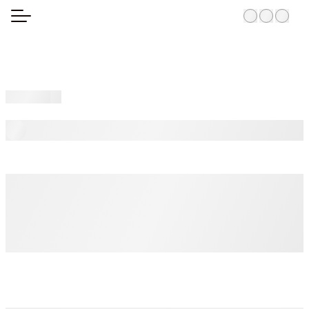
Startseite
zurück zur Übersicht
Renoviertes Haus mit
Privatpool in ruhiger Lage von
Maspalomas