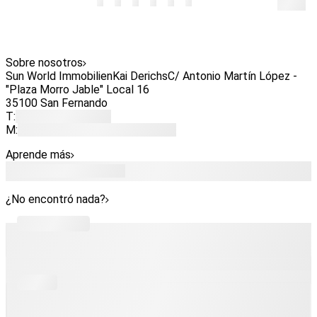
Sobre nosotros
Sun World Immobilien
Kai Derichs
C/ Antonio Martín López -
"Plaza Morro Jable" Local 16
35100 San Fernando
T:
+34 - 638 28 29 40
M:
info@sun-world-immobilien.com
Aprende más
Inmuebles para comprar
¿No encontró nada?
Estoy buscando
Nombre